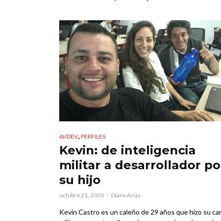
,
AI/DEV
PERFILES
Kevin: de inteligencia
militar a desarrollador po
su hijo
octubre 21, 2020
Diana Arias
Kevin Castro es un caleño de 29 años que hizo su ca