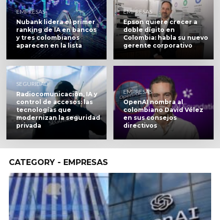
EMPRESAS
EMPRESAS
Nubank lidera el primer
Epson quiere crecer a
ranking de IA en bancos
doble dígito en
y tres colombianos
Colombia: habla su nuevo
aparecen en la lista
gerente corporativo
SEGURIDAD
EMPRESAS
Radiocomunicación, IA y
control de accesos: las
OpenAI nombra al
tecnologías que
colombiano David Vélez
modernizan la seguridad
en sus consejos
privada
directivos
CATEGORY - EMPRESAS