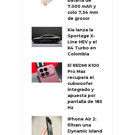
batería de
7.000 mAh y
solo 7,34 mm
de grosor
Kia lanza la
Sportage X-
Line HEV y el
K4 Turbo en
Colombia
El REDMI K100
Pro Max
recupera el
subwoofer
integrado y
apuesta por
pantalla de 185
Hz
iPhone Air 2:
filtran una
Dynamic Island