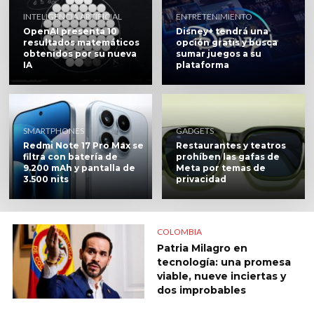
INTELIGENCIA ARTIFICIAL
ENTRETENIMIENTO
OpenAI presenta 10
Disney+ tendrá una
resultados matemáticos
opción gratis y busca
obtenidos por su nueva
sumar juegos a su
IA
plataforma
SMARTPHONES
GADGETS
Redmi Note 17 Pro Max se
Restaurantes y teatros
filtra con batería de
prohíben las gafas de
9.200 mAh y pantalla de
Meta por temas de
3.500 nits
privacidad
COLOMBIA
Patria Milagro en
tecnología: una promesa
viable, nueve inciertas y
dos improbables