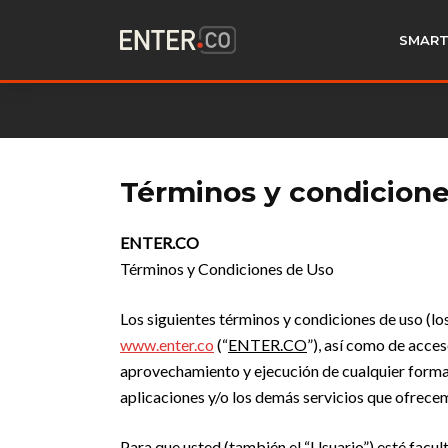
SMART
Términos y condicion
ENTER.CO
Términos y Condiciones de Uso
Los siguientes términos y condiciones de uso (los
www.enter.co
(“
ENTER.CO
”), así como de acces
aprovechamiento y ejecución de cualquier forma d
aplicaciones y/o los demás servicios que ofre
Para que usted (también el “Usuario”) esté facult