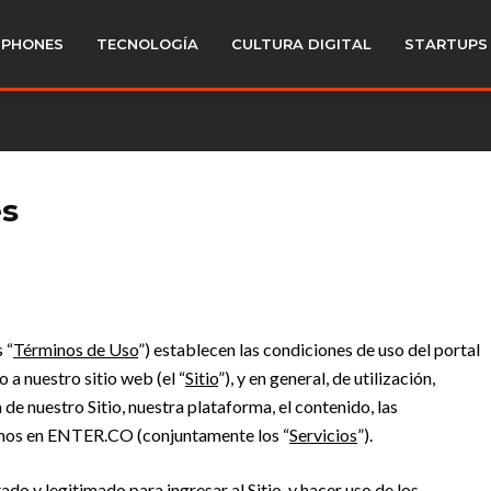
PHONES
TECNOLOGÍA
CULTURA DIGITAL
STARTUPS
es
 “
Términos de Uso
”) establecen las condiciones de uso del portal
o a nuestro sitio web (el “
Sitio
”), y en general, de utilización,
e nuestro Sitio, nuestra plataforma, el contenido, las
cemos en ENTER.CO (conjuntamente los “
Servicios
”).
ado y legitimado para ingresar al Sitio, y hacer uso de los