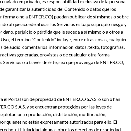
 enviado en privado, es responsabilidad exclusiva de la persona
 garantizar la autenticidad del Contenido o datos que los
ier forma o no a ENTER.CO) puedan publicar de sí mismos o sobre
do al que accede al usar los Servicios es bajo su propio riesgo y
r daño, perjuicio o pérdida que le suceda a sí mismo o a otros a
Uso, el término “Contenido” incluye, entre otras cosas, cualquier
ps de audio, comentarios, información, datos, texto, fotografías,
teractivas generadas, provistas o de cualquier otra forma
 Servicios o a través de éste, sea que provenga de ENTER.CO,
erga el Portal son de propiedad de ENTER.CO S.A.S. o son o han
ER.CO S.A.S. y se encuentran protegidos por las leyes de
explotación, reproducción, distribución, modificación,
or quienes no estén expresamente autorizados para ello. El
derecho, ni titularidad alguna sobre los derechos de propiedad