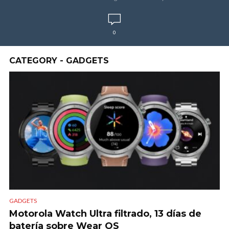
0
CATEGORY - GADGETS
GADGETS
Motorola Watch Ultra filtrado, 13 días de
batería sobre Wear OS