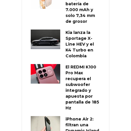
batería de
7.000 mAh y
solo 7,34 mm
de grosor
Kia lanza la
Sportage X-
Line HEV y el
K4 Turbo en
Colombia
El REDMI K100
Pro Max
recupera el
subwoofer
integrado y
apuesta por
pantalla de 185
Hz
iPhone Air 2:
filtran una
Dynamic Island