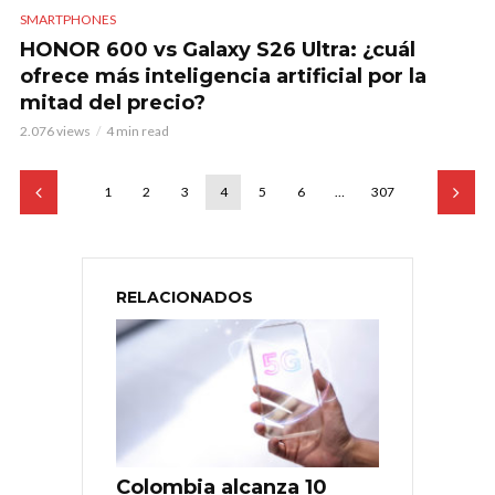
SMARTPHONES
HONOR 600 vs Galaxy S26 Ultra: ¿cuál
ofrece más inteligencia artificial por la
mitad del precio?
2.076 views
4 min read
1
2
3
4
5
6
…
307
RELACIONADOS
Colombia alcanza 10