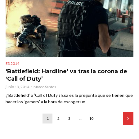
E3 2014
‘Battlefield: Hardline’ va tras la corona de
‘Call of Duty’
junio 13, 2014
Mateo Santos
¿’Battlefield’ o ‘Call of Duty’? Esa es la pregunta que se tienen que
hacer los ‘gamers’ a la hora de escoger un...
1
2
3
…
10