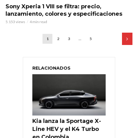
Sony Xperia 1 VIII se filtra: precio,
lanzamiento, colores y especificaciones
5.153 views
4 min read
1
2
3
…
5
RELACIONADOS
Kia lanza la Sportage X-
Line HEV y el K4 Turbo
en Colombia