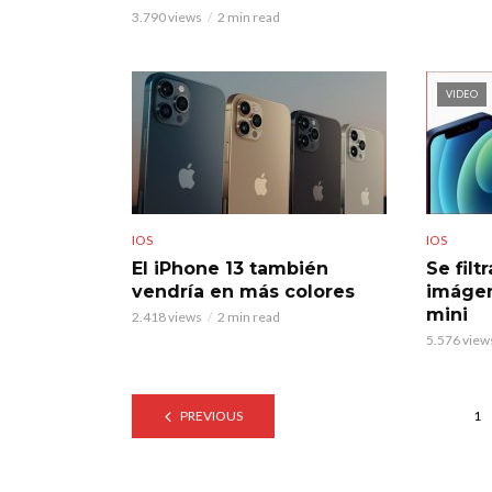
3.790 views
2 min read
VIDEO
IOS
IOS
El iPhone 13 también
Se filt
vendría en más colores
imágen
mini
2.418 views
2 min read
5.576 view
PREVIOUS
1