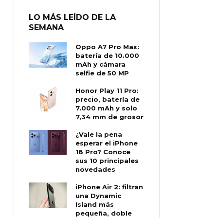
LO MÁS LEÍDO DE LA
SEMANA
Oppo A7 Pro Max:
batería de 10.000
mAh y cámara
selfie de 50 MP
Honor Play 11 Pro:
precio, batería de
7.000 mAh y solo
7,34 mm de grosor
¿Vale la pena
esperar el iPhone
18 Pro? Conoce
sus 10 principales
novedades
iPhone Air 2: filtran
una Dynamic
Island más
pequeña, doble