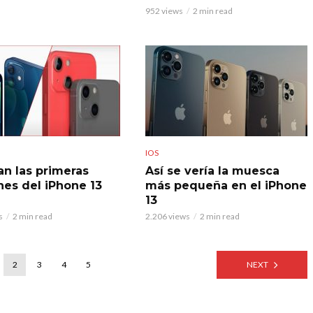
952 views
2 min read
IOS
ran las primeras
Así se vería la muesca
es del iPhone 13
más pequeña en el iPhone
13
s
2 min read
2.206 views
2 min read
2
3
4
5
NEXT