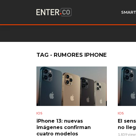
SMART
TAG - RUMORES IPHONE
IOS
IOS
iPhone 13: nuevas
El sens
imágenes confirman
no lleg
cuatro modelos
1.859 view