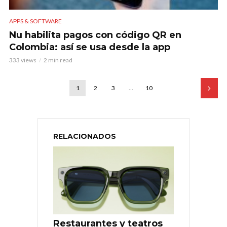
APPS & SOFTWARE
Nu habilita pagos con código QR en
Colombia: así se usa desde la app
333 views
2 min read
1
2
3
…
10
RELACIONADOS
Restaurantes y teatros