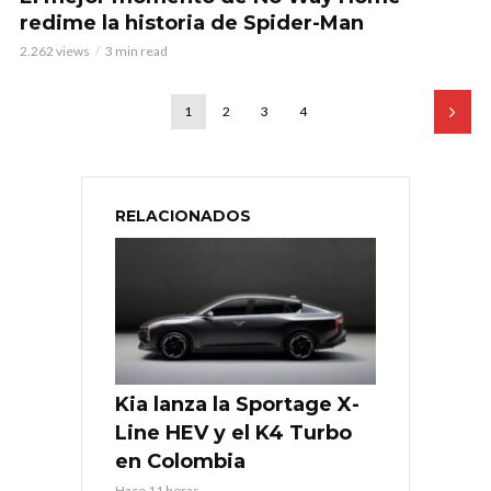
redime la historia de Spider-Man
2.262 views
3 min read
1
2
3
4
RELACIONADOS
Kia lanza la Sportage X-
Line HEV y el K4 Turbo
en Colombia
Hace 11 horas