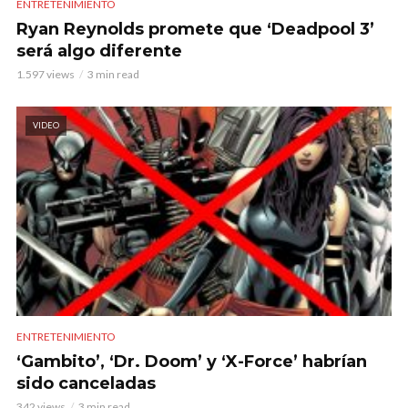
ENTRETENIMIENTO
Ryan Reynolds promete que ‘Deadpool 3’
será algo diferente
1.597 views
3 min read
VIDEO
ENTRETENIMIENTO
‘Gambito’, ‘Dr. Doom’ y ‘X-Force’ habrían
sido canceladas
342 views
3 min read