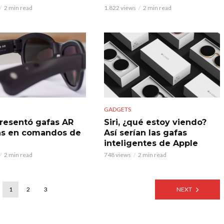
2 min read
1.822 views
2 min read
GADGETS
resentó gafas AR
Siri, ¿qué estoy viendo?
as en comandos de
Así serían las gafas
inteligentes de Apple
2 min read
748 views
2 min read
1
2
3
NEXT