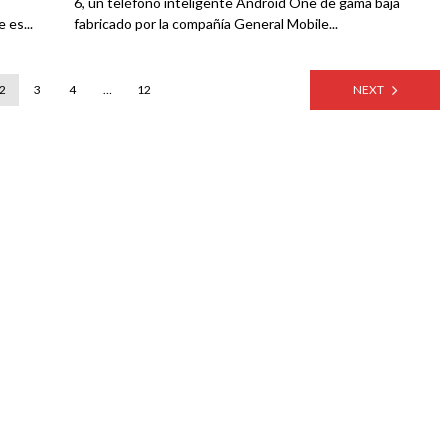
6, un teléfono inteligente Android One de gama baja
 es...
fabricado por la compañía General Mobile...
2
3
4
…
12
NEXT