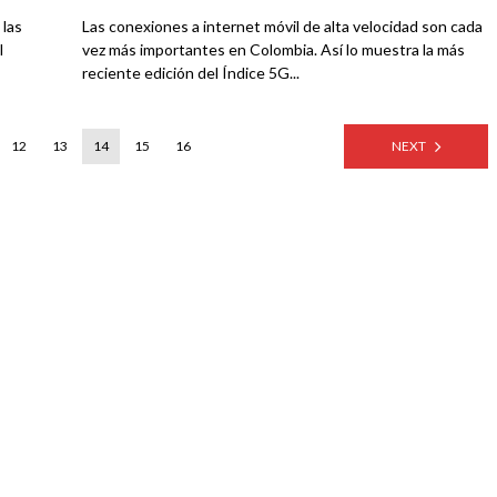
 las
Las conexiones a internet móvil de alta velocidad son cada
l
vez más importantes en Colombia. Así lo muestra la más
reciente edición del Índice 5G...
12
13
14
15
16
NEXT