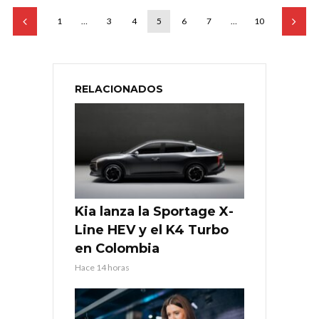
1
…
3
4
5
6
7
…
10
RELACIONADOS
Kia lanza la Sportage X-
Line HEV y el K4 Turbo
en Colombia
Hace 14 horas