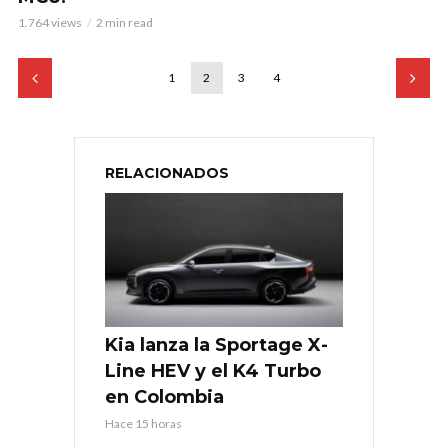
1.764 views
2 min read
1
2
3
4
RELACIONADOS
Kia lanza la Sportage X-
Line HEV y el K4 Turbo
en Colombia
Hace 15 horas