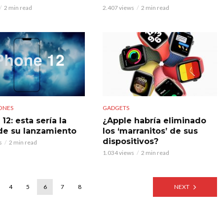
2 min read
2.407 views
2 min read
ONES
GADGETS
12: esta sería la
¿Apple habría eliminado
de su lanzamiento
los ‘marranitos’ de sus
dispositivos?
s
2 min read
1.034 views
2 min read
4
5
6
7
8
NEXT