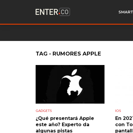
SMART
TAG - RUMORES APPLE
GADGETS
IOS
¿Qué presentará Apple
En 2021
este año? Experto da
con To
algunas pistas
pantal