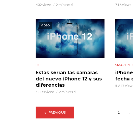
402 views
2 min read
716 views
VIDEO
IOS
SMARTPH
Estas serían las cámaras
iPhone 
del nuevo iPhone 12 y sus
fecha 
diferencias
5.647 view
1.398 views
2 min read
PREVIOUS
1
…