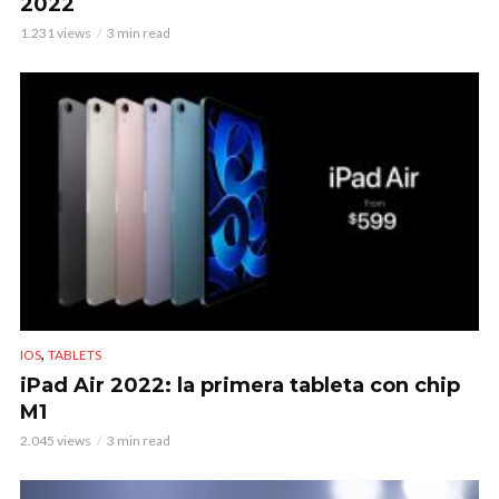
2022
1.231 views
3 min read
,
IOS
TABLETS
iPad Air 2022: la primera tableta con chip
M1
2.045 views
3 min read