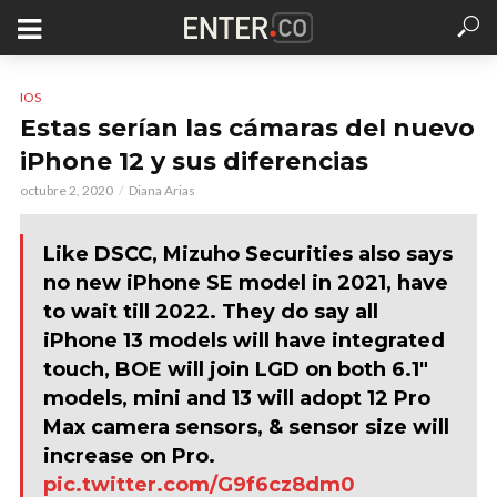
IOS
Estas serían las cámaras del nuevo
iPhone 12 y sus diferencias
octubre 2, 2020
Diana Arias
Like DSCC, Mizuho Securities also says
no new iPhone SE model in 2021, have
to wait till 2022. They do say all
iPhone 13 models will have integrated
touch, BOE will join LGD on both 6.1"
models, mini and 13 will adopt 12 Pro
Max camera sensors, & sensor size will
increase on Pro.
pic.twitter.com/G9f6cz8dm0