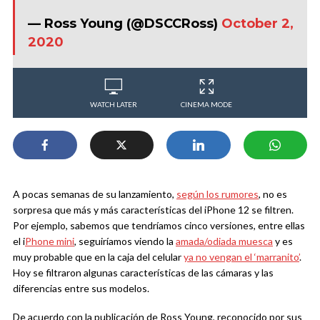
— Ross Young (@DSCCRoss)
October 2,
2020
WATCH LATER
CINEMA MODE
A pocas semanas de su lanzamiento,
según los rumores
, no es
sorpresa que más y más características del iPhone 12 se filtren.
Por ejemplo, sabemos que tendríamos cinco versiones, entre ellas
el i
Phone mini
, seguiríamos viendo la
amada/odiada muesca
y es
muy probable que en la caja del celular
ya no vengan el ‘marranito’
.
Hoy se filtraron algunas características de las cámaras y las
diferencias entre sus modelos.
De acuerdo con la publicación de Ross Young, reconocido por sus