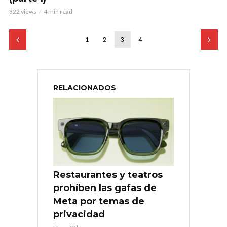
322 views
4 min read
1
2
3
4
RELACIONADOS
Restaurantes y teatros
prohíben las gafas de
Meta por temas de
privacidad