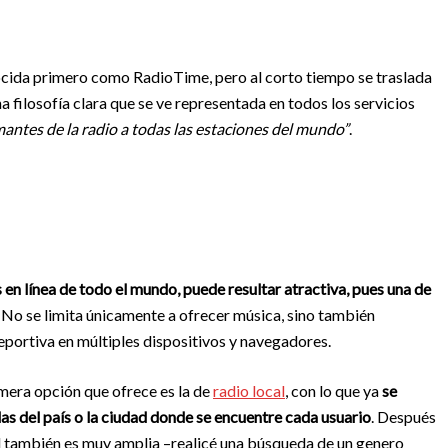
ocida primero como RadioTime, pero al corto tiempo se traslada
a filosofía clara que se ve representada en todos los servicios
antes de la radio a todas las estaciones del mundo”
.
en línea de todo el mundo, puede resultar atractiva, pues una de
. No se limita únicamente a ofrecer música, sino también
portiva en múltiples dispositivos y navegadores.
imera opción que ofrece es la de
radio local
, con lo que ya
se
s del país o la ciudad donde se encuentre cada usuario
. Después
al también es muy amplia –realicé una búsqueda de un genero