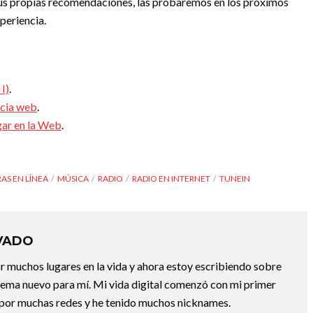
n sus propias recomendaciones, las probaremos en los próximos
periencia.
 I)
.
ncia web
.
gar en la Web
.
AS EN LÍNEA
MÚSICA
RADIO
RADIO EN INTERNET
TUNEIN
VADO
or muchos lugares en la vida y ahora estoy escribiendo sobre
 tema nuevo para mí. Mi vida digital comenzó con mi primer
 por muchas redes y he tenido muchos nicknames.