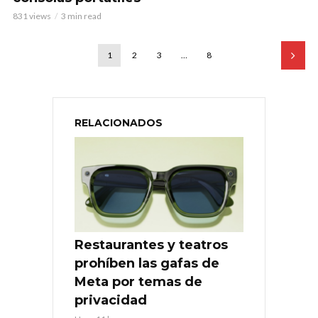
831 views
3 min read
1
2
3
…
8
RELACIONADOS
Restaurantes y teatros
prohíben las gafas de
Meta por temas de
privacidad