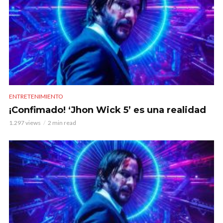
ENTRETENIMIENTO
¡Confimado! ‘Jhon Wick 5’ es una realidad
1.297 views
2 min read