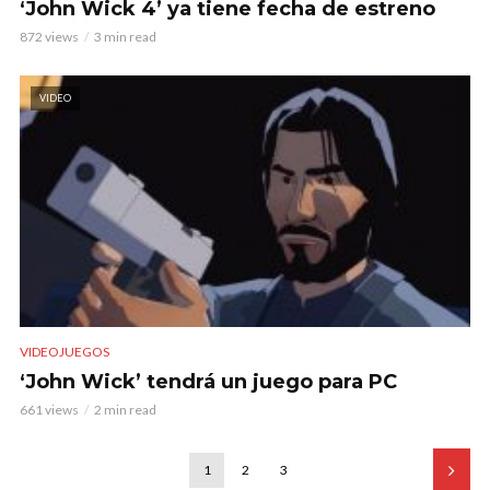
‘John Wick 4’ ya tiene fecha de estreno
872 views
3 min read
VIDEO
VIDEOJUEGOS
‘John Wick’ tendrá un juego para PC
661 views
2 min read
1
2
3