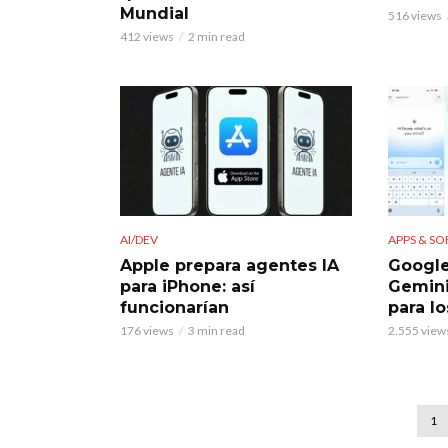
Mundial
516 views
412 views
2 min read
AI/DEV
APPS & S
Apple prepara agentes IA
Google
para iPhone: así
Gemin
funcionarían
para lo
176 views
3 min read
2.555 view
1