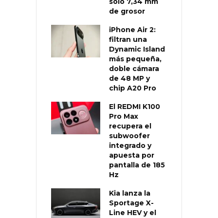
solo 7,34 mm
de grosor
iPhone Air 2:
filtran una
Dynamic Island
más pequeña,
doble cámara
de 48 MP y
chip A20 Pro
El REDMI K100
Pro Max
recupera el
subwoofer
integrado y
apuesta por
pantalla de 185
Hz
Kia lanza la
Sportage X-
Line HEV y el