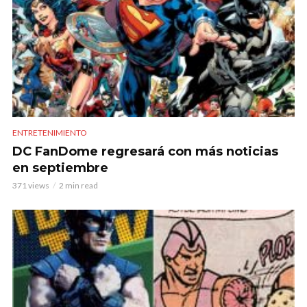
ENTRETENIMIENTO
DC FanDome regresará con más noticias
en septiembre
371 views
2 min read