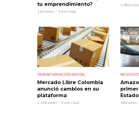
tu emprendimiento?
2.486 view
116 views
3 min read
TRANSFORMACIÓN DIGITAL
NEGOCIO
Mercado Libre Colombia
Amazon
anunció cambios en su
primer
plataforma
Estado
1.158 views
5 min read
184 views