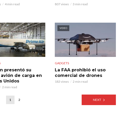
s
4 min read
807 views
3 min read
VIDEO
S
GADGETS
 presentó su
La FAA prohibió el uso
 avión de carga en
comercial de drones
s Unidos
183 views
2 min read
2 min read
1
2
NEXT