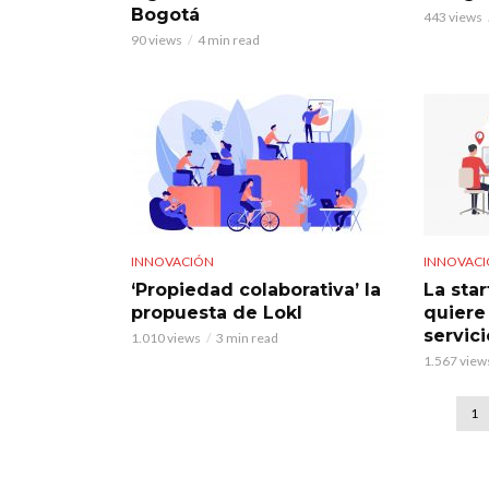
Bogotá
443 views
90 views
4 min read
INNOVACIÓN
INNOVAC
‘Propiedad colaborativa’ la
La sta
propuesta de Lokl
quiere 
servici
1.010 views
3 min read
1.567 view
1