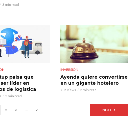
3 min read
IÓN
INVERSIÓN
rtup paisa que
Ayenda quiere convertirse
ser líder en
en un gigante hotelero
os de logística
705 views
2 min read
s
2 min read
2
3
…
7
NEXT