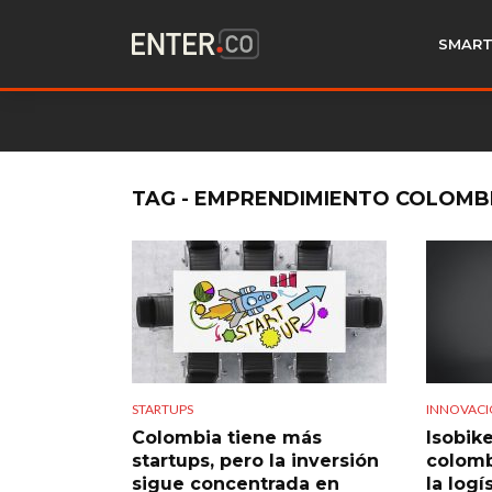
SMART
TAG - EMPRENDIMIENTO COLOMB
STARTUPS
INNOVAC
Colombia tiene más
Isobik
startups, pero la inversión
colomb
sigue concentrada en
la logí