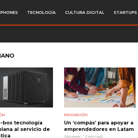
PHONES
TECNOLOGÍA
CULTURA DIGITAL
STARTUPS
IANO
IÓN
INNOVACIÓN
e-box tecnología
Un ‘compás’ para apoyar a
iana al servicio de
emprendedores en Latam
stica
366 views
2 min read