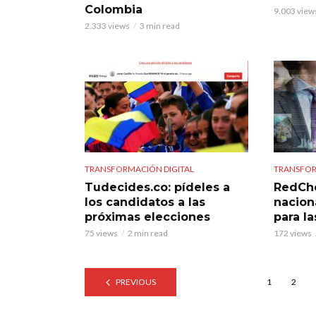
Colombia
9.003 view
2.333 views
3 min read
TRANSFORMACIÓN DIGITAL
TRANSFOR
Tudecides.co: pídeles a
RedChe
los candidatos a las
nacion
próximas elecciones
para l
75 views
2 min read
172 views
PREVIOUS
1
2