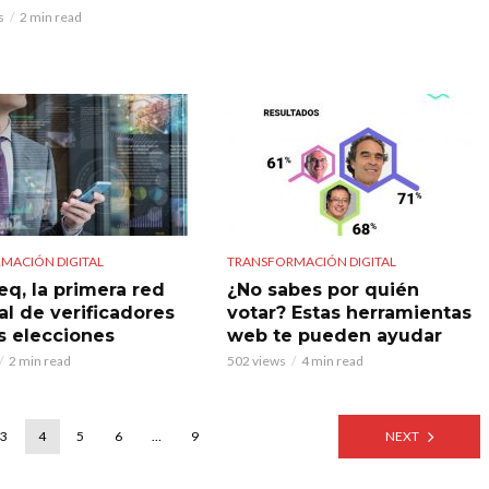
s
2 min read
MACIÓN DIGITAL
TRANSFORMACIÓN DIGITAL
q, la primera red
¿No sabes por quién
al de verificadores
votar? Estas herramientas
as elecciones
web te pueden ayudar
2 min read
502 views
4 min read
3
4
5
6
…
9
NEXT