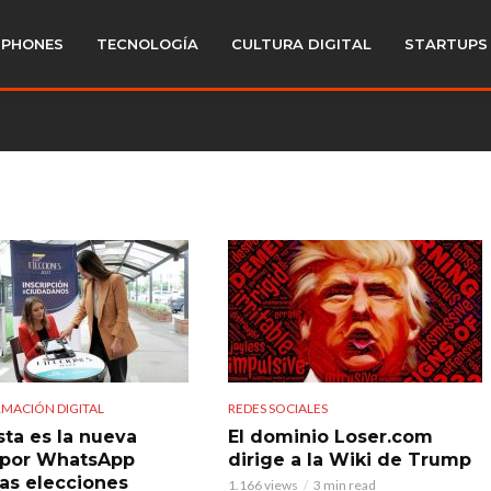
PHONES
TECNOLOGÍA
CULTURA DIGITAL
STARTUPS
MACIÓN DIGITAL
REDES SOCIALES
sta es la nueva
El dominio Loser.com
 por WhatsApp
dirige a la Wiki de Trump
las elecciones
1.166 views
3 min read