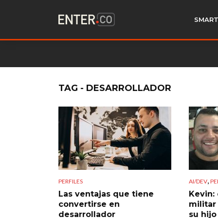
SMART
TAG - DESARROLLADOR
,
PERFILES
AI/DEV
PE
Las ventajas que tiene
Kevin:
convertirse en
militar
desarrollador
su hijo