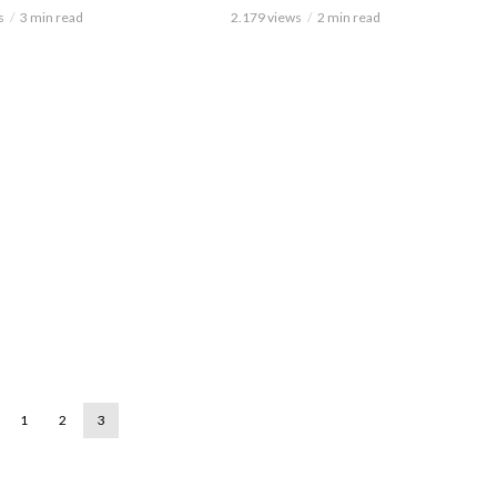
s
3 min read
2.179 views
2 min read
1
2
3