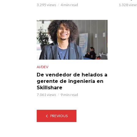
3.295 views
4 min read
1.328 view
AI/DEV
De vendedor de helados a
gerente de ingeniería en
Skillshare
7.061 views
9 min read
PREVIOUS