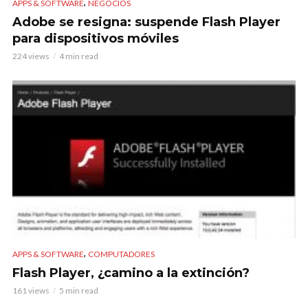
,
APPS & SOFTWARE
NEGOCIOS
Adobe se resigna: suspende Flash Player
para dispositivos móviles
224 views
4 min read
,
APPS & SOFTWARE
COMPUTADORES
Flash Player, ¿camino a la extinción?
161 views
5 min read