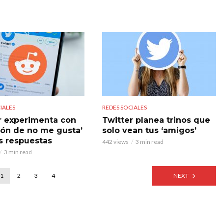
IALES
REDES SOCIALES
r experimenta con
Twitter planea trinos que
tón de no me gusta’
solo vean tus ‘amigos’
as respuestas
442 views
3 min read
3 min read
1
2
3
4
NEXT