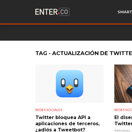
SMART
TAG - ACTUALIZACIÓN DE TWITT
REDES SOCIALES
REDES SOC
Twitter bloquea API a
El dis
aplicaciones de terceros,
Twitte
¿adiós a Tweetbot?
964 views