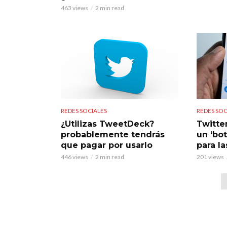
463 views
2 min read
REDES SOCIALES
REDES SOC
¿Utilizas TweetDeck?
Twitte
probablemente tendrás
un ‘bo
que pagar por usarlo
para l
446 views
2 min read
201 views