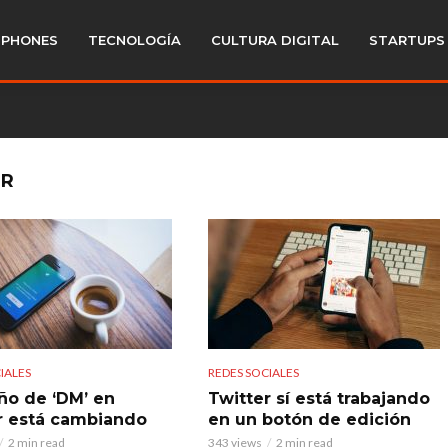
PHONES
TECNOLOGÍA
CULTURA DIGITAL
STARTUPS
ER
IALES
REDES SOCIALES
eño de ‘DM’ en
Twitter sí está trabajando
r está cambiando
en un botón de edición
2 min read
343 views
2 min read