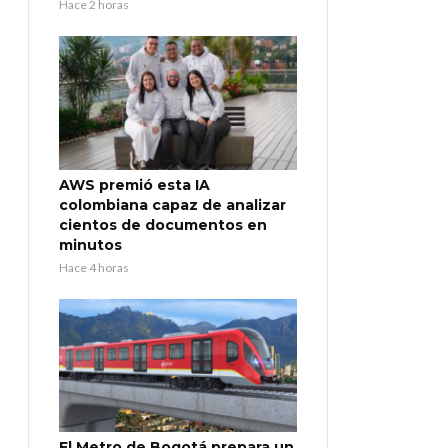
Hace 2 horas
AWS premió esta IA
colombiana capaz de analizar
cientos de documentos en
minutos
Hace 4 horas
El Metro de Bogotá prepara un