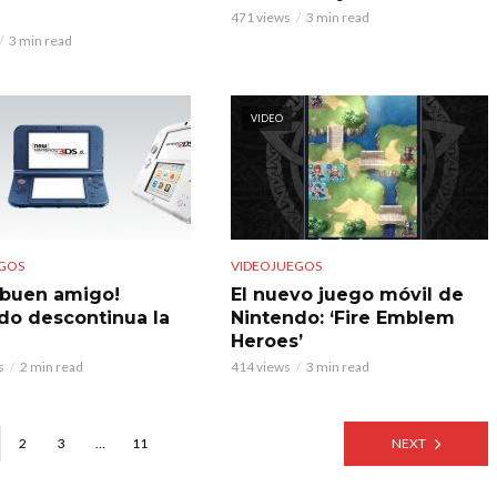
U
471 views
3 min read
3 min read
VIDEO
GOS
VIDEOJUEGOS
 buen amigo!
El nuevo juego móvil de
do descontinua la
Nintendo: ‘Fire Emblem
Heroes’
s
2 min read
414 views
3 min read
2
3
…
11
NEXT