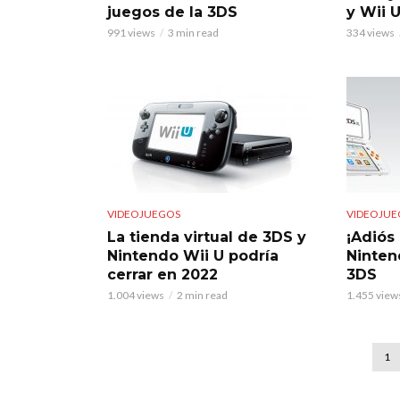
juegos de la 3DS
y Wii 
991 views
3 min read
334 views
VIDEOJUEGOS
VIDEOJUE
La tienda virtual de 3DS y
¡Adiós
Nintendo Wii U podría
Ninten
cerrar en 2022
3DS
1.004 views
2 min read
1.455 view
1