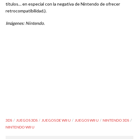
títulos… en especial con la negativa de Nintendo de ofrecer
retrocompatibilidad.).
Imágenes: Nintendo.
3DS
JUEGOS 3DS
JUEGOS DE WII U
JUEGOS WII U
NINTENDO 3DS
NINTENDO WII U