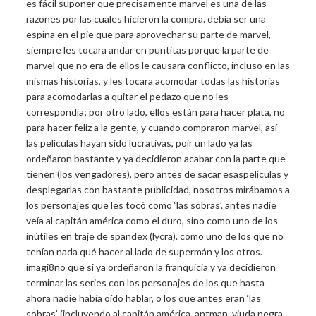
es fácil suponer que precisamente marvel es una de las
razones por las cuales hicieron la compra. debía ser una
espina en el pie que para aprovechar su parte de marvel,
siempre les tocara andar en puntitas porque la parte de
marvel que no era de ellos le causara conflicto, incluso en las
mismas historias, y les tocara acomodar todas las historias
para acomodarlas a quitar el pedazo que no les
correspondía; por otro lado, ellos están para hacer plata, no
para hacer feliz a la gente, y cuando compraron marvel, así
las películas hayan sido lucrativas, poir un lado ya las
ordeñaron bastante y ya decidieron acabar con la parte que
tienen (los vengadores), pero antes de sacar esaspelículas y
desplegarlas con bastante publicidad, nosotros mirábamos a
los personajes que les tocó como ‘las sobras’. antes nadie
veía al capitán américa como el duro, sino como uno de los
inútiles en traje de spandex (lycra). como uno de los que no
tenían nada qué hacer al lado de supermán y los otros.
imagi8no que si ya ordeñaron la franquicia y ya decidieron
terminar las series con los personajes de los que hasta
ahora nadie había oído hablar, o los que antes eran ‘las
sobras’ (incluyendo al capitán américa, antman, viuda negra