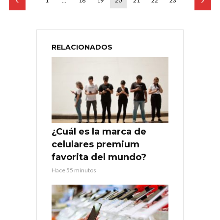
1
…
18
19
20
21
22
23
RELACIONADOS
¿Cuál es la marca de
celulares premium
favorita del mundo?
Hace 55 minutos