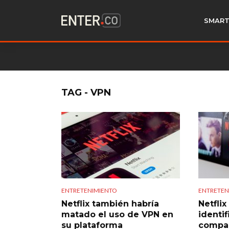
SMART
TAG - VPN
ENTRETENIMIENTO
ENTRETEN
Netflix también habría
Netfli
matado el uso de VPN en
identif
su plataforma
compar