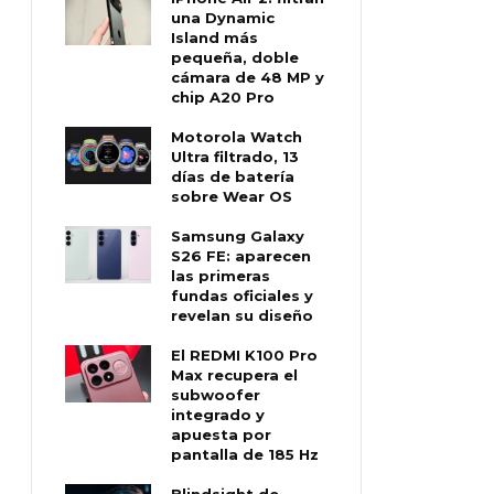
una Dynamic
Island más
pequeña, doble
cámara de 48 MP y
chip A20 Pro
Motorola Watch
Ultra filtrado, 13
días de batería
sobre Wear OS
Samsung Galaxy
S26 FE: aparecen
las primeras
fundas oficiales y
revelan su diseño
El REDMI K100 Pro
Max recupera el
subwoofer
integrado y
apuesta por
pantalla de 185 Hz
Blindsight de