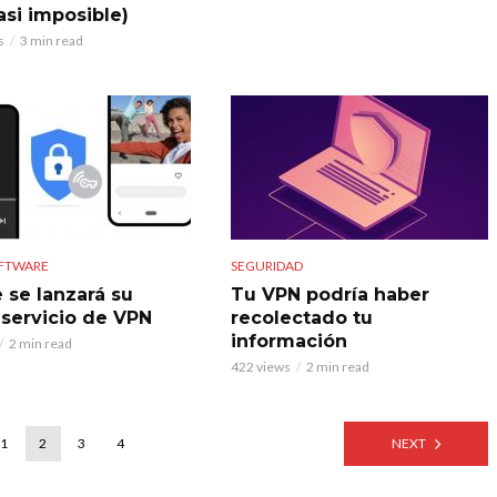
asi imposible)
s
3 min read
OFTWARE
SEGURIDAD
 se lanzará su
Tu VPN podría haber
 servicio de VPN
recolectado tu
información
2 min read
422 views
2 min read
1
2
3
4
NEXT