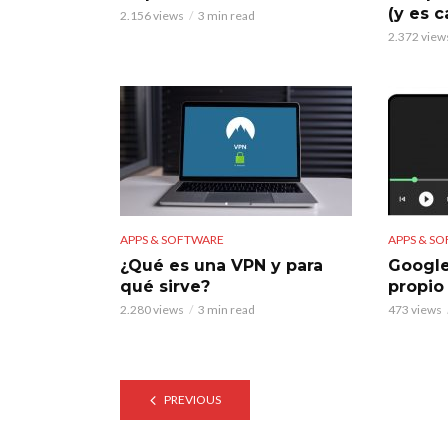
(y es c
2.156 views
3 min read
2.372 view
APPS & SOFTWARE
APPS & S
¿Qué es una VPN y para
Google
qué sirve?
propio
2.280 views
3 min read
473 views
PREVIOUS