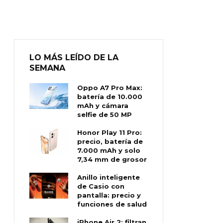
LO MÁS LEÍDO DE LA
SEMANA
Oppo A7 Pro Max:
batería de 10.000
mAh y cámara
selfie de 50 MP
Honor Play 11 Pro:
precio, batería de
7.000 mAh y solo
7,34 mm de grosor
Anillo inteligente
de Casio con
pantalla: precio y
funciones de salud
iPhone Air 2: filtran