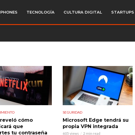
PHONES
TECNOLOGÍA
CULTURA DIGITAL
STARTUPS
IMIENTO
SEGURIDAD
x reveló cómo
Microsoft Edge tendrá su
icará que
propia VPN integrada
tes tu contraseña
605 views
2 min read