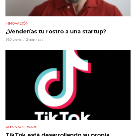
INNOVACIÓN
¿Venderías tu rostro a una startup?
985 views
2 min read
APPS & SOFTWARE
TikTok está desarrollando su propia