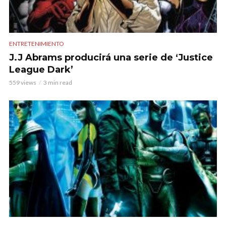
ENTRETENIMIENTO
J.J Abrams producirá una serie de ‘Justice
League Dark’
559 views
3 min read