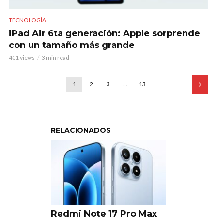
TECNOLOGÍA
iPad Air 6ta generación: Apple sorprende
con un tamaño más grande
401 views
3 min read
1
2
3
…
13
RELACIONADOS
Redmi Note 17 Pro Max