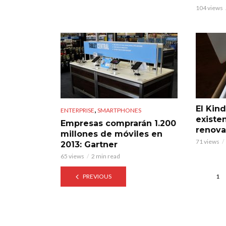
104 views
El Kind
,
ENTERPRISE
SMARTPHONES
existen
Empresas comprarán 1.200
renov
millones de móviles en
71 views
2013: Gartner
65 views
2 min read
PREVIOUS
1