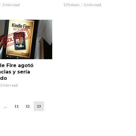
2 min read
170 views
2 min read
le Fire agotó
cias y sería
ado
2 min read
…
11
12
13