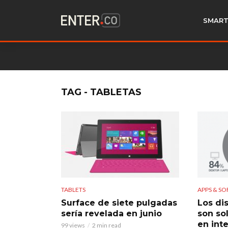
SMART
TAG - TABLETAS
TABLETS
APPS & S
Surface de siete pulgadas
Los di
sería revelada en junio
son sol
en int
99 views
2 min read