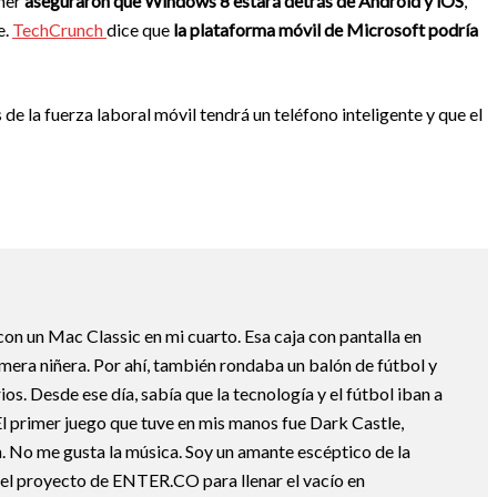
ner
aseguraron que Windows 8 estará detrás de Android y iOS
,
e.
TechCrunch
dice que
la plataforma móvil de Microsoft podría
 de la fuerza laboral móvil tendrá un teléfono inteligente y que el
 con un Mac Classic en mi cuarto. Esa caja con pantalla en
mera niñera. Por ahí, también rondaba un balón de fútbol y
os. Desde ese día, sabía que la tecnología y el fútbol iban a
 El primer juego que tuve en mis manos fue Dark Castle,
 No me gusta la música. Soy un amante escéptico de la
el proyecto de ENTER.CO para llenar el vacío en