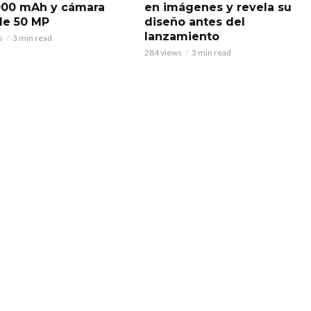
000 mAh y cámara
en imágenes y revela su
 de 50 MP
diseño antes del
lanzamiento
s
3 min read
284 views
3 min read