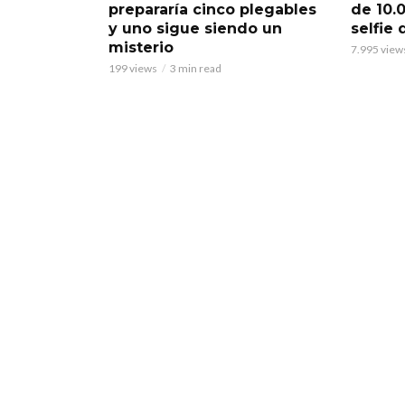
prepararía cinco plegables
de 10.
y uno sigue siendo un
selfie
misterio
7.995 view
199 views
3 min read