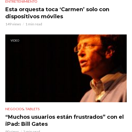
ENTRETENIMIENTO
Esta orquesta toca ‘Carmen’ solo con
dispositivos móviles
149 views
1 min read
VIDEO
,
NEGOCIOS
TABLETS
“Muchos usuarios están frustrados” con el
iPad: Bill Gates
90 views
2 min read