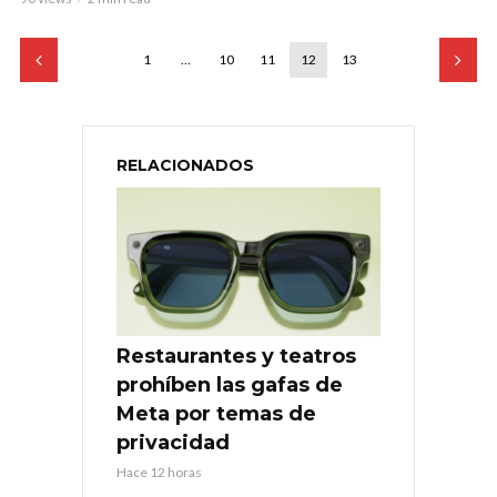
1
…
10
11
12
13
RELACIONADOS
Restaurantes y teatros
prohíben las gafas de
Meta por temas de
privacidad
Hace 12 horas