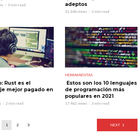
adeptos
ws
3 min read
32.646 views
2 min read
HERRAMIENTAS
: Rust es el
Estos son los 10 lenguajes
je mejor pagado en
de programación más
populares en 2021
s
2 min read
17.462 views
3 min read
1
2
3
NEXT