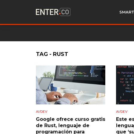
SMART
TAG - RUST
AI/DEV
AI/DEV
Google ofrece curso gratis
Este es
de Rust, lenguaje de
lengua
programación para
que ‘s