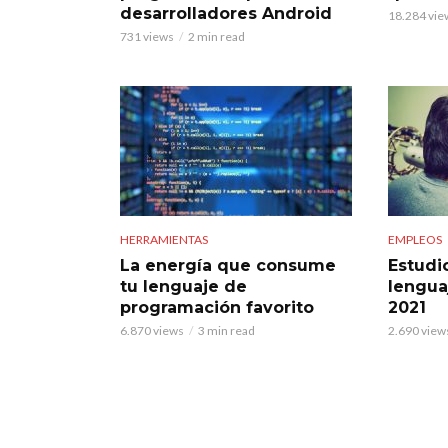
desarrolladores Android
18.284 vie
731 views
2 min read
HERRAMIENTAS
EMPLEOS
La energía que consume
Estudio
tu lenguaje de
lengua
programación favorito
2021
6.870 views
3 min read
2.690 view