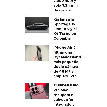
7.000 mAh y
solo 7,34 mm
de grosor
Kia lanza la
Sportage X-
Line HEV y el
K4 Turbo en
Colombia
iPhone Air 2:
filtran una
Dynamic Island
más pequeña,
doble cámara
de 48 MP y
chip A20 Pro
El REDMI K100
Pro Max
recupera el
subwoofer
integrado y