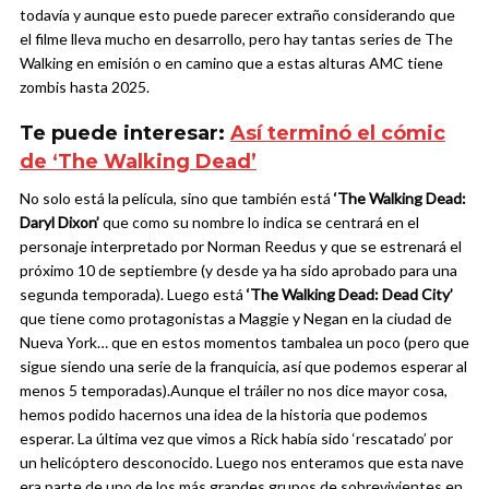
todavía y aunque esto puede parecer extraño considerando que
el filme lleva mucho en desarrollo, pero hay tantas series de The
Walking en emisión o en camino que a estas alturas AMC tiene
zombis hasta 2025.
Te puede interesar:
Así terminó el cómic
de ‘The Walking Dead’
No solo está la película, sino que también está
‘The Walking Dead:
Daryl Dixon’
que como su nombre lo indica se centrará en el
personaje interpretado por Norman Reedus y que se estrenará el
próximo 10 de septiembre (y desde ya ha sido aprobado para una
segunda temporada). Luego está
‘The Walking Dead: Dead City’
que tiene como protagonistas a Maggie y Negan en la ciudad de
Nueva York… que en estos momentos tambalea un poco (pero que
sigue siendo una serie de la franquicia, así que podemos esperar al
menos 5 temporadas).
Aunque el tráiler no nos dice mayor cosa,
hemos podido hacernos una idea de la historia que podemos
esperar. La última vez que vimos a Rick había sido ‘rescatado’ por
un helicóptero desconocido. Luego nos enteramos que esta nave
era parte de uno de los más grandes grupos de sobrevivientes en