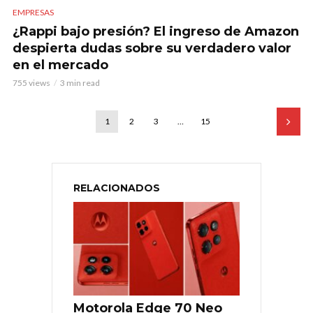
EMPRESAS
¿Rappi bajo presión? El ingreso de Amazon
despierta dudas sobre su verdadero valor
en el mercado
755 views
3 min read
1
2
3
…
15
RELACIONADOS
Motorola Edge 70 Neo