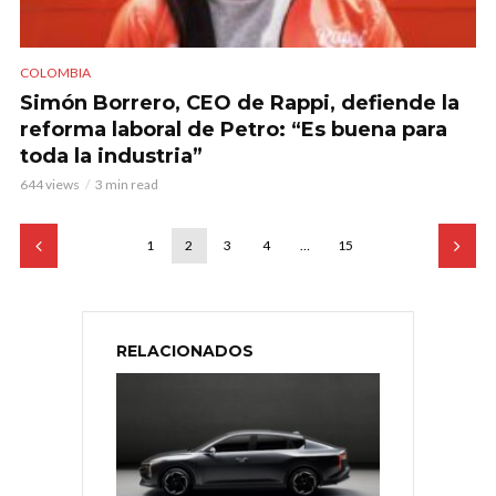
COLOMBIA
Simón Borrero, CEO de Rappi, defiende la
reforma laboral de Petro: “Es buena para
toda la industria”
644 views
3 min read
1
2
3
4
…
15
RELACIONADOS