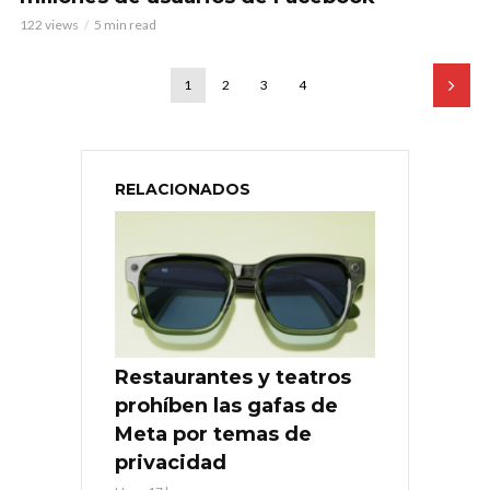
122 views
5 min read
1
2
3
4
RELACIONADOS
Restaurantes y teatros
prohíben las gafas de
Meta por temas de
privacidad